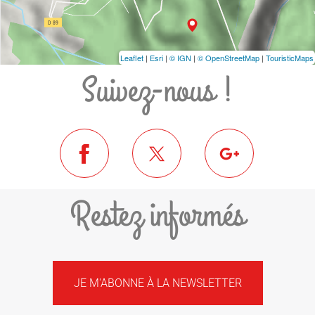
Leaflet
|
Esri
|
© IGN
|
© OpenStreetMap
|
TouristicMaps
Suivez-nous !
Restez informés
JE M'ABONNE À LA NEWSLETTER