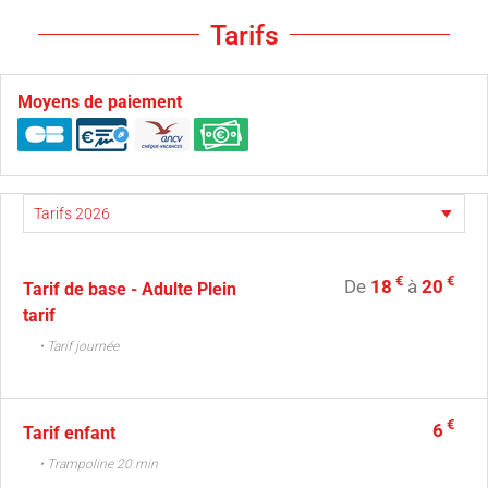
Tarifs
Moyens de paiement
€
€
De
18
à
20
Tarif de base - Adulte Plein
tarif
• Tarif journée
€
6
Tarif enfant
• Trampoline 20 min