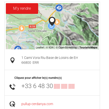
M'y rendre
1 Cami Vora Riu Base de Loisirs de Err
66800
ERR
Cliquez pour afficher le(s) numéro(s)
+33 6 48 30
▒▒ ▒▒ ▒▒
pullup-cerdanya.com