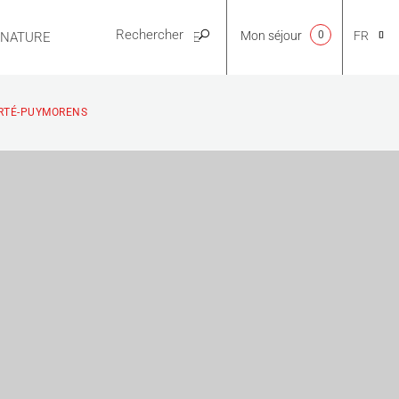
Mon séjour
0
FR
E NATURE
PRATIQUE
CA
ORTÉ-PUYMORENS
NL
EN
ES