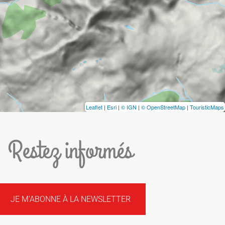
Leaflet
|
Esri
|
© IGN
|
© OpenStreetMap
|
TouristicMaps
Restez informés
JE M'ABONNE À LA NEWSLETTER