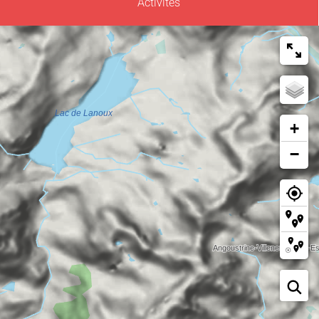
Activités
+
−