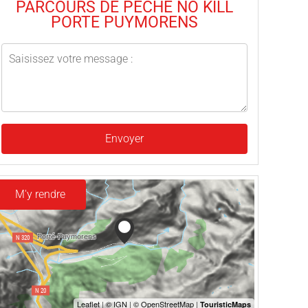
PARCOURS DE PECHE NO KILL
PORTE PUYMORENS
Envoyer
M'y rendre