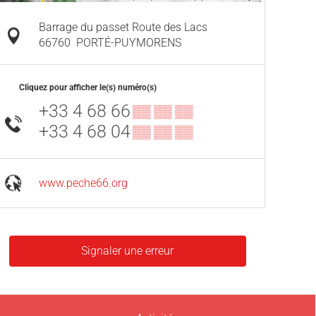
Barrage du passet Route des Lacs
66760
PORTÉ-PUYMORENS
Cliquez pour afficher le(s) numéro(s)
+33 4 68 66
▒▒ ▒▒ ▒▒
+33 4 68 04
▒▒ ▒▒ ▒▒
www.peche66.org
Signaler une erreur