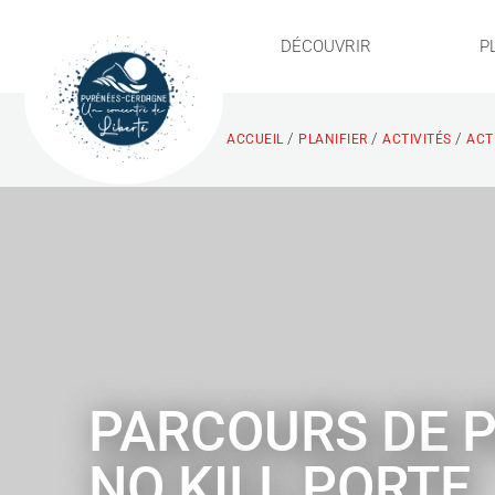
DÉCOUVRIR
P
/
/
/
ACCUEIL
PLANIFIER
ACTIVITÉS
ACTI
PARCOURS DE 
NO KILL PORTE