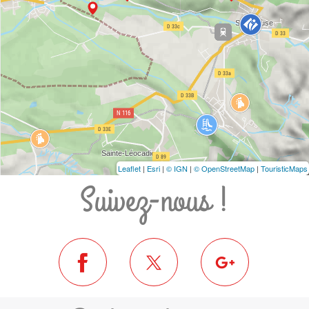
Leaflet
|
Esri
|
© IGN
|
© OpenStreetMap
|
TouristicMaps
Suivez-nous !