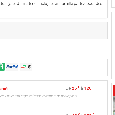
tus (prêt du matériel inclu), et en famille partez pour des
€
€
De
25
à
120
urnée
été / hiver tarif dégressif selon le nombre de participants
€
€