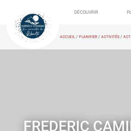
DÉCOUVRIR
P
/
/
/
ACCUEIL
PLANIFIER
ACTIVITÉS
ACTI
FREDERIC CAM