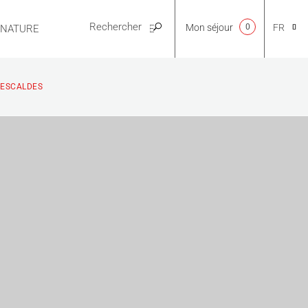
Mon séjour
0
FR
E NATURE
PRATIQUE
CA
-ESCALDES
NL
EN
ES