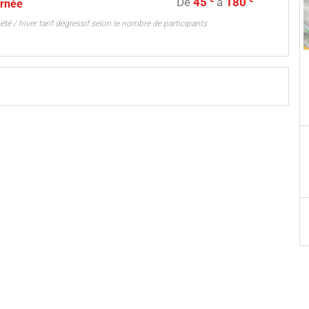
De
45
à
180
urnée
été / hiver tarif dégressif selon le nombre de participants