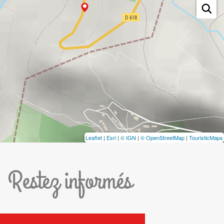
Leaflet
|
Esri
|
© IGN
|
© OpenStreetMap
|
TouristicMaps
Restez informés