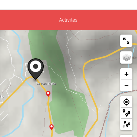
Activités
+
−