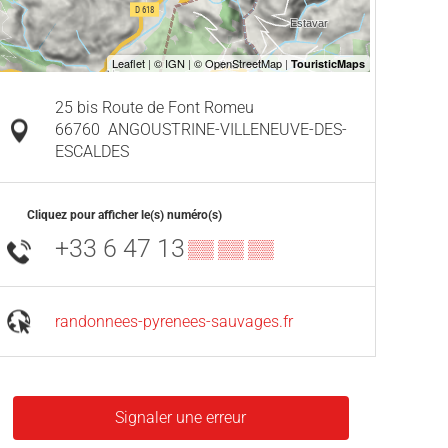
25 bis Route de Font Romeu
66760
ANGOUSTRINE-VILLENEUVE-DES-
ESCALDES
Cliquez pour afficher le(s) numéro(s)
+33 6 47 13
▒▒ ▒▒ ▒▒
randonnees-pyrenees-sauvages.fr
Signaler une erreur