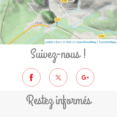
Leaflet
|
Esri
|
© IGN
|
© OpenStreetMap
|
TouristicMaps
Suivez-nous !
Restez informés