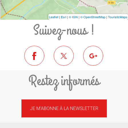
Leaflet
|
Esri
|
© IGN
|
© OpenStreetMap
|
TouristicMaps
Suivez-nous !
Restez informés
JE M'ABONNE À LA NEWSLETTER