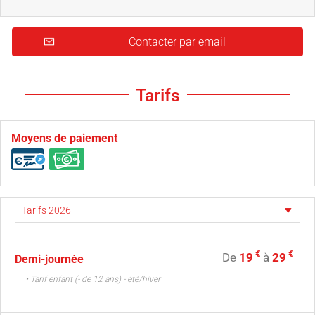
Contacter par email
Tarifs
Moyens de paiement
€
€
De
19
à
29
Demi-journée
• Tarif enfant (- de 12 ans) - été/hiver