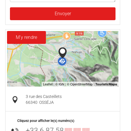
Envoyer
M'y rendre
3 rue des Casteillets
66340
OSSÉJA
Cliquez pour afficher le(s) numéro(s)
+33 6 87 58
▒▒ ▒▒ ▒▒