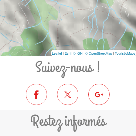
Leaflet
|
Esri
|
© IGN
|
© OpenStreetMap
|
TouristicMaps
Suivez-nous !
Restez informés