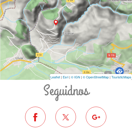
Leaflet
|
Esri
|
© IGN
|
© OpenStreetMap
|
TouristicMaps
Seguidnos