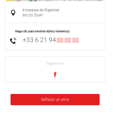
8 impasse de l'Eglantier
66120
ÉGAT
Haga clic para mostrar el(los) número(s)
+33 6 21 94
▒▒ ▒▒ ▒▒
Síganos en
Señalar un error