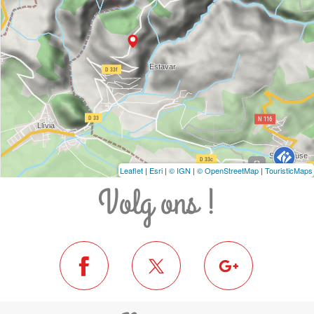
Leaflet
|
Esri
|
© IGN
|
© OpenStreetMap
|
TouristicMaps
Volg ons !