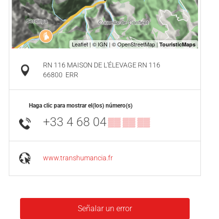
RN 116 MAISON DE L'ÉLEVAGE RN 116
66800
ERR
Haga clic para mostrar el(los) número(s)
+33 4 68 04
▒▒ ▒▒ ▒▒
www.transhumancia.fr
Señalar un error