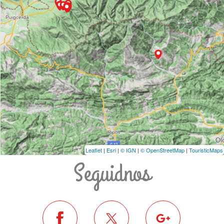
Leaflet
|
Esri
|
© IGN
|
© OpenStreetMap
|
TouristicMaps
Seguidnos