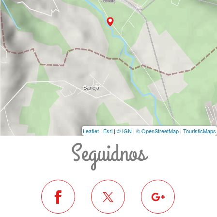
Leaflet
|
Esri
|
© IGN
|
© OpenStreetMap
|
TouristicMaps
Seguidnos