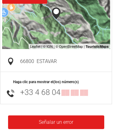
66800
ESTAVAR
Haga clic para mostrar el(los) número(s)
+33 4 68 04
▒▒ ▒▒ ▒▒
Señalar un error