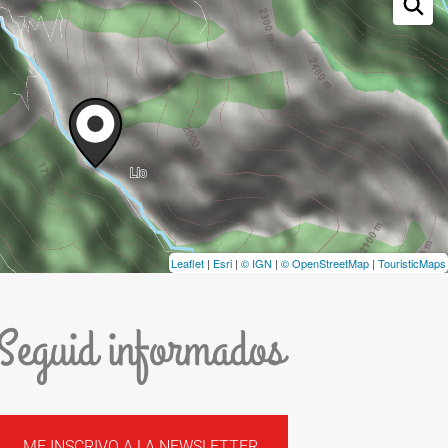
Leaflet
|
Esri
|
© IGN
|
© OpenStreetMap
|
TouristicMaps
Seguid informados
ME INSCRIVO A LA NEWSLETTER