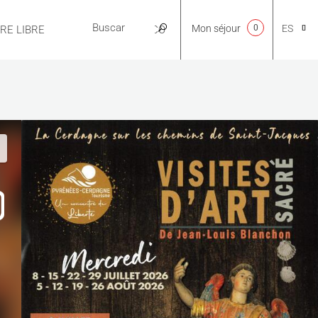
Mon séjour
0
ES
IRE LIBRE
PRÁCTICO
CA
NL
EN
FR