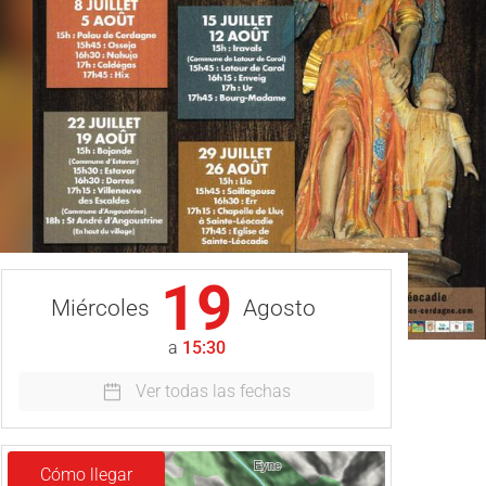
19
Miércoles
Agosto
a
15:30
Ver todas las fechas
Cómo llegar