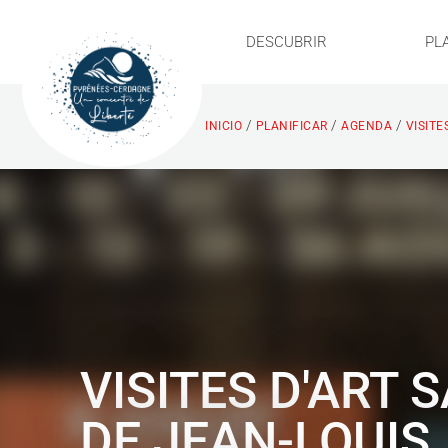
DESCUBRIR
PL
/
/
/
INICIO
PLANIFICAR
AGENDA
VISITE
VISITES D'ART 
DE JEAN-LOUIS