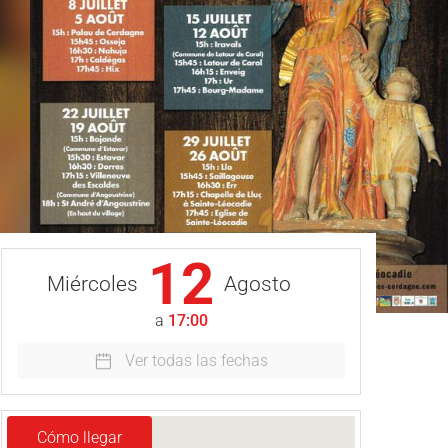
12
Miércoles
Agosto
a
17:00
Ver todas las fechas
Cómo llegar