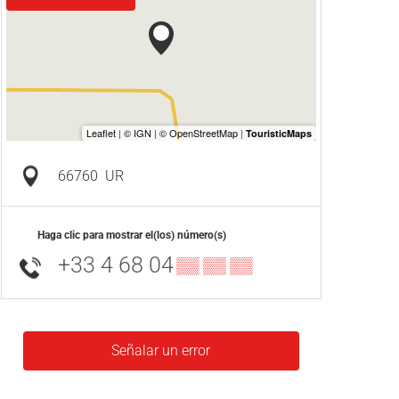
66760
UR
Haga clic para mostrar el(los) número(s)
+33 4 68 04
▒▒ ▒▒ ▒▒
Señalar un error