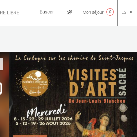
Mon séjour
0
ES
IRE LIBRE
PRÁCTICO
CA
NL
EN
FR