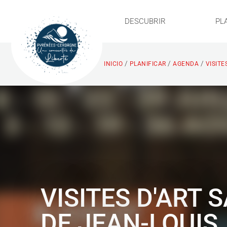
DESCUBRIR
PL
/
/
/
INICIO
PLANIFICAR
AGENDA
VISITE
VISITES D'ART 
DE JEAN-LOUIS