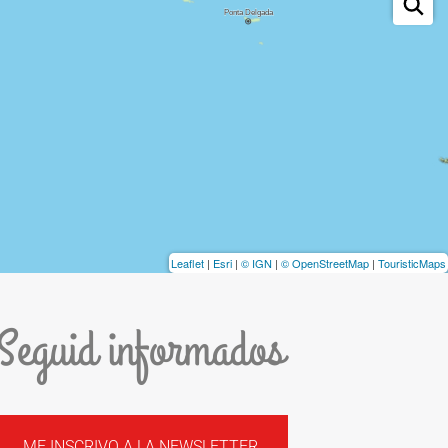
Leaflet
|
Esri
|
© IGN
|
© OpenStreetMap
|
TouristicMaps
Seguid informados
ME INSCRIVO A LA NEWSLETTER