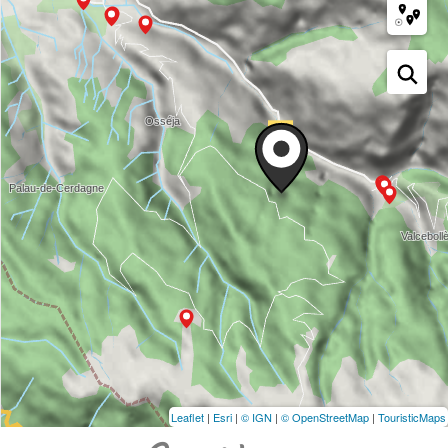
Leaflet
|
Esri
|
© IGN
|
© OpenStreetMap
|
TouristicMaps