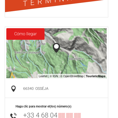
Cómo llegar
66340
OSSÉJA
Haga clic para mostrar el(los) número(s)
+33 4 68 04
▒▒ ▒▒ ▒▒