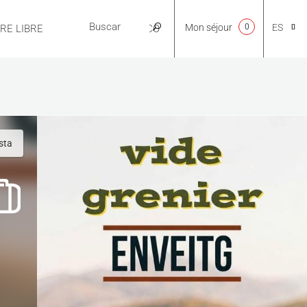
Mon séjour
0
ES
IRE LIBRE
PRÁCTICO
CA
NL
ista
EN
FR