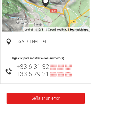
66760
ENVEITG
Haga clic para mostrar el(los) número(s)
+33 6 31 32
▒▒ ▒▒ ▒▒
+33 6 79 21
▒▒ ▒▒ ▒▒
Señalar un error