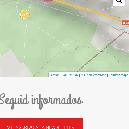
Leaflet
|
Esri
|
© IGN
|
© OpenStreetMap
|
TouristicMaps
Seguid informados
ME INSCRIVO A LA NEWSLETTER