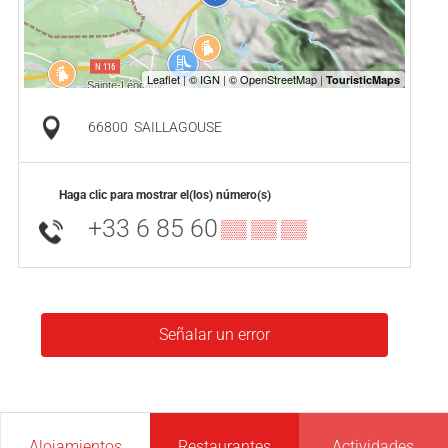
66800
SAILLAGOUSE
Haga clic para mostrar el(los) número(s)
+33 6 85 60
▒▒ ▒▒ ▒▒
Señalar un error
Alojamientos
Restaurantes
Actividades