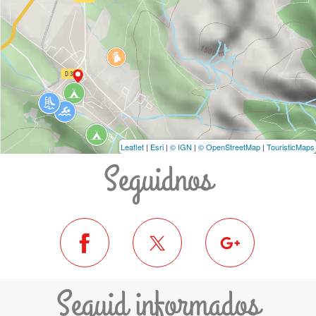
Leaflet
|
Esri
|
© IGN
|
© OpenStreetMap
|
TouristicMaps
Seguidnos
Seguid informados