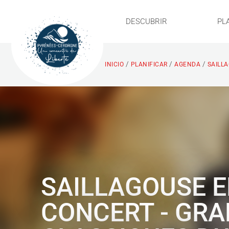
DESCUBRIR
PL
/
/
/
INICIO
PLANIFICAR
AGENDA
SAILLA
SAILLAGOUSE 
CONCERT - GR