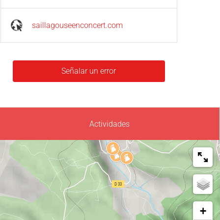
saillagouseenconcert.com
Señalar un error
Actividades
+