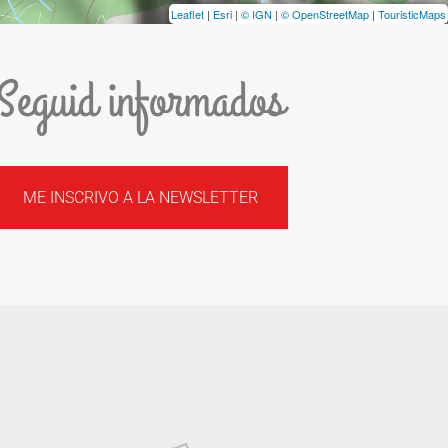
Leaflet
|
Esri
|
© IGN
|
© OpenStreetMap
|
TouristicMaps
Seguid informados
ME INSCRIVO A LA NEWSLETTER