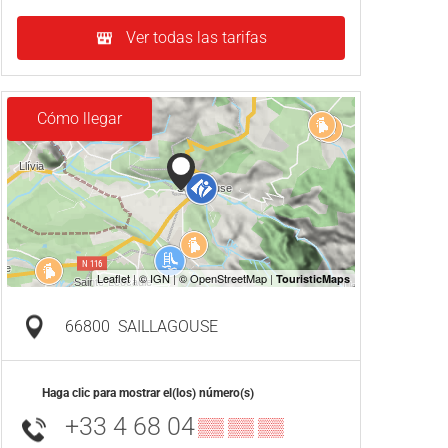
Ver todas las tarifas
Cómo llegar
66800
SAILLAGOUSE
Haga clic para mostrar el(los) número(s)
+33 4 68 04
▒▒ ▒▒ ▒▒