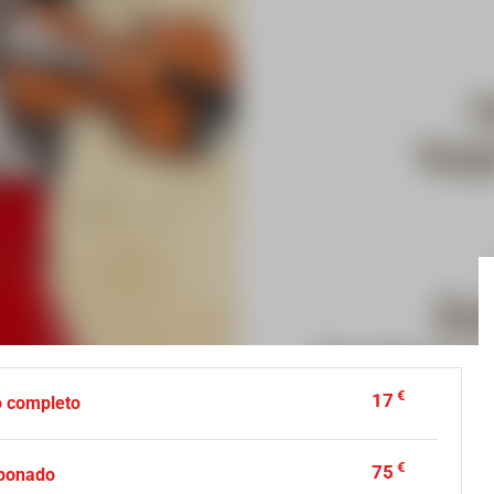
U
€
17
o completo
€
75
abonado