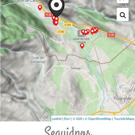
Leaflet
|
Esri
|
© IGN
|
© OpenStreetMap
|
TouristicMaps
Seguidnos