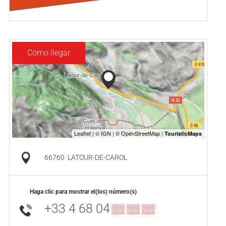
Cómo llegar
66760
LATOUR-DE-CAROL
Haga clic para mostrar el(los) número(s)
+33 4 68 04
▒▒ ▒▒ ▒▒