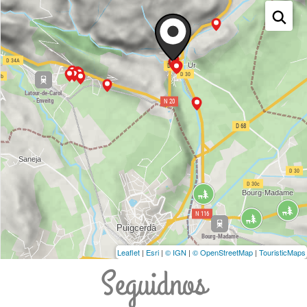
Leaflet
|
Esri
|
© IGN
|
© OpenStreetMap
|
TouristicMaps
Seguidnos