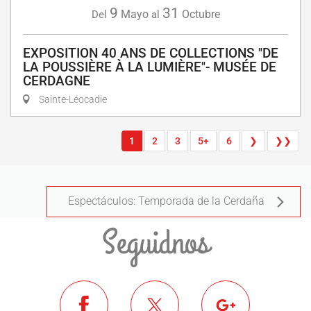
9
31
Mayo
Octubre
Del
al
EXPOSITION 40 ANS DE COLLECTIONS "DE
LA POUSSIÈRE À LA LUMIÈRE"- MUSÉE DE
CERDAGNE
Sainte-Léocadie
1
2
3
5+
6
❯
❯❯
Espectáculos: Temporada de la Cerdaña
Seguidnos