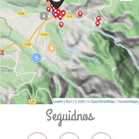
Leaflet
|
Esri
|
© IGN
|
© OpenStreetMap
|
TouristicMaps
Seguidnos