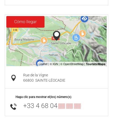
Cómo llegar
Rue de la Vigne
66800
SAINTE-LÉOCADIE
Haga clic para mostrar el(los) número(s)
+33 4 68 04
▒▒ ▒▒ ▒▒