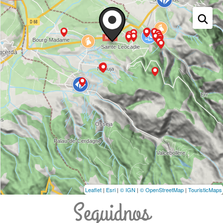
Leaflet
|
Esri
|
© IGN
|
© OpenStreetMap
|
TouristicMaps
Seguidnos