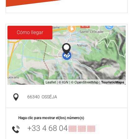
Cómo llegar
66340
OSSÉJA
Haga clic para mostrar el(los) número(s)
+33 4 68 04
▒▒ ▒▒ ▒▒