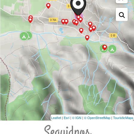
Leaflet
|
Esri
|
© IGN
|
© OpenStreetMap
|
TouristicMaps
Seguidnos