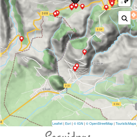
Leaflet
|
Esri
|
© IGN
|
© OpenStreetMap
|
TouristicMaps