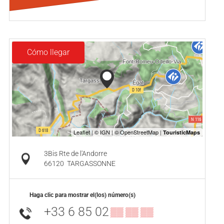
Cómo llegar
3Bis Rte de l'Andorre
66120
TARGASSONNE
Haga clic para mostrar el(los) número(s)
+33 6 85 02
▒▒ ▒▒ ▒▒