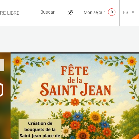
Mon séjour
0
ES
IRE LIBRE
PRÁCTICO
CA
NL
EN
FR