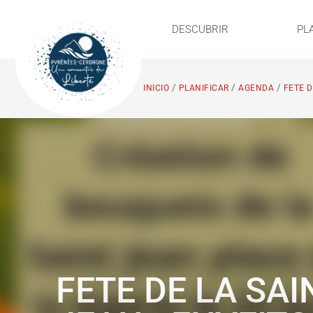
DESCUBRIR
PL
/
/
/
INICIO
PLANIFICAR
AGENDA
FETE D
FETE DE LA SAI