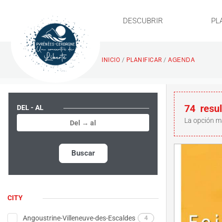
DESCUBRIR
PL
AGENDA
/
/
INICIO
PLANIFICAR
74
resu
DEL - AL
La opción m
Buscar
CITY
Angoustrine-Villeneuve-des-Escaldes
4