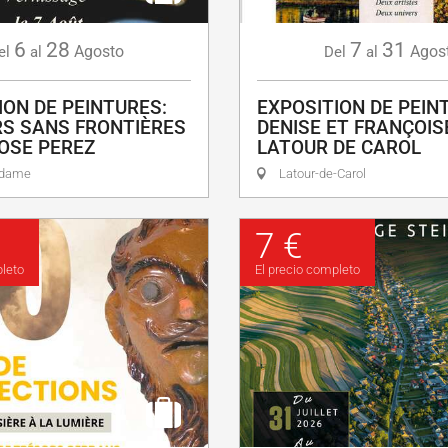
6
28
7
31
Agosto
Agos
el
al
Del
al
ION DE PEINTURES:
EXPOSITION DE PEINT
S SANS FRONTIÈRES
DENISE ET FRANÇOISE
OSE PEREZ
LATOUR DE CAROL
adame
Latour-de-Carol
7 €
pleto
El precio completo