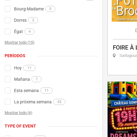
Bourg-Madame
3
Dorres
2
Égat
4
Mostrar todo (15)
FOIRE À
PERÍODOS
Saillagou
Hoy
11
Mañana
7
Esta semana
11
La próxima semana
42
Mostrar todo (6)
TYPE OF EVENT