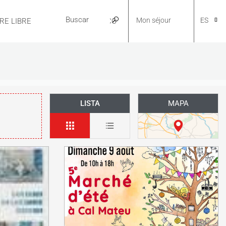
Mon séjour
ES
IRE LIBRE
PRÁCTICO
CA
LISTA
MAPA
NL
EN
FR