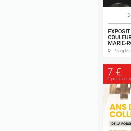
D
EXPOSIT
COULEUR
MARIE-R
Bourg-M
7 €
El precio com