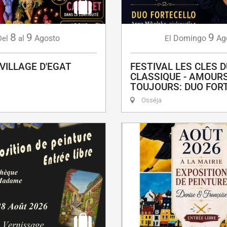
8
9
9
Agosto
Domingo
Ag
Del
al
El
 VILLAGE D'EGAT
FESTIVAL LES CLES D
CLASSIQUE - AMOUR
TOUJOURS: DUO FOR
Osséja