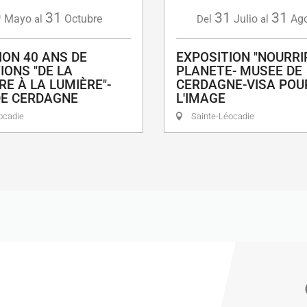
9
31
31
31
Mayo
Octubre
Julio
Ag
al
Del
al
ION 40 ANS DE
EXPOSITION "NOURRI
IONS "DE LA
PLANETE- MUSEE DE
RE À LA LUMIÈRE"-
CERDAGNE-VISA POU
DE CERDAGNE
L'IMAGE
ocadie
Sainte-Léocadie