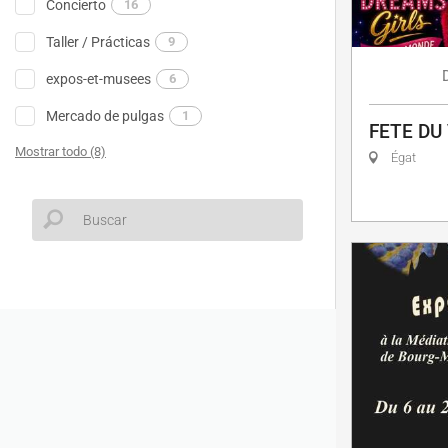
Concierto
16
Taller / Prácticas
9
expos-et-musees
6
Mercado de pulgas
1
FETE DU
Mostrar todo (8)
Égat