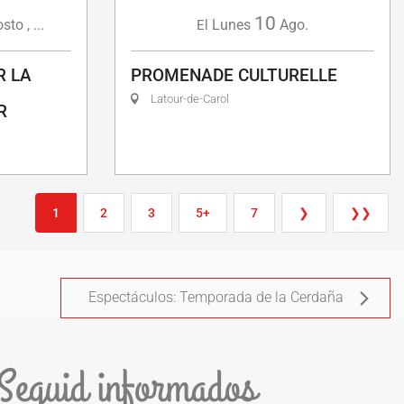
10
osto
,
...
Lunes
Ago.
El
R LA
PROMENADE CULTURELLE
Latour-de-Carol
R
1
2
3
5+
7
❯
❯❯
Espectáculos: Temporada de la Cerdaña
Seguid informados