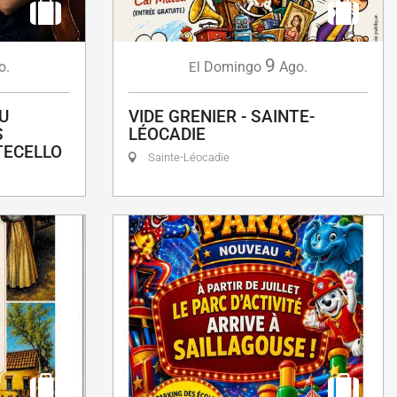
9
o.
Domingo
Ago.
El
U
VIDE GRENIER - SAINTE-
S
LÉOCADIE
TECELLO
Sainte-Léocadie