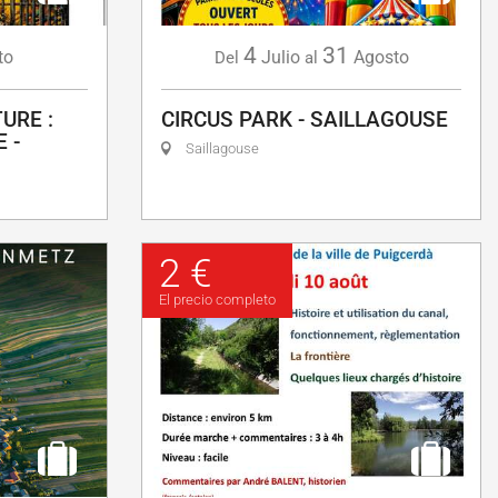
4
31
to
Julio
Agosto
Del
al
URE :
CIRCUS PARK - SAILLAGOUSE
 -
Saillagouse
2 €
El precio completo