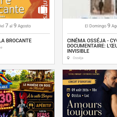
7
9
9
Agosto
Domingo
Ag
Del
al
El
 LA BROCANTE
CINÉMA OSSÉJA - CY
DOCUMENTAIRE: L'Œ
se
INVISIBLE
Osséja