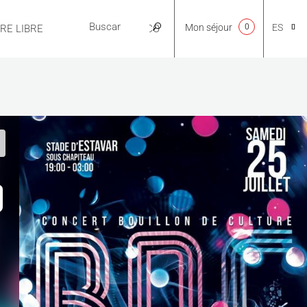
Mon séjour
0
ES
IRE LIBRE
PRÁCTICO
CA
NL
EN
FR