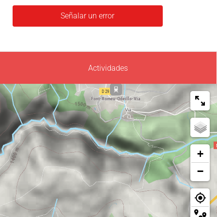
Señalar un error
Actividades
+
−