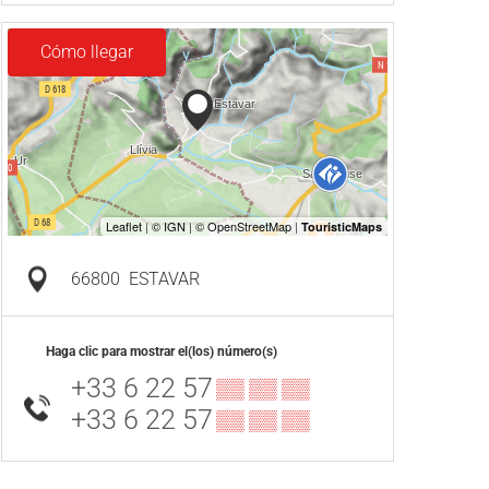
Cómo llegar
66800
ESTAVAR
Haga clic para mostrar el(los) número(s)
+33 6 22 57
▒▒ ▒▒ ▒▒
+33 6 22 57
▒▒ ▒▒ ▒▒