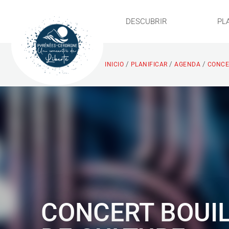
DESCUBRIR
PL
/
/
/
INICIO
PLANIFICAR
AGENDA
CONCER
CONCERT BOUI