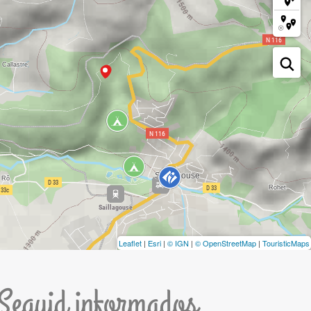
Leaflet
|
Esri
|
© IGN
|
© OpenStreetMap
|
TouristicMaps
Seguid informados