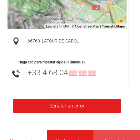
66760
LATOUR-DE-CAROL
Haga clic para mostrar el(los) número(s)
+33 4 68 04
▒▒ ▒▒ ▒▒
Señalar un error