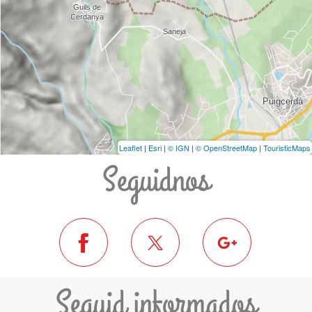
Leaflet
|
Esri
|
© IGN
|
© OpenStreetMap
|
TouristicMaps
Seguidnos
Seguid informados