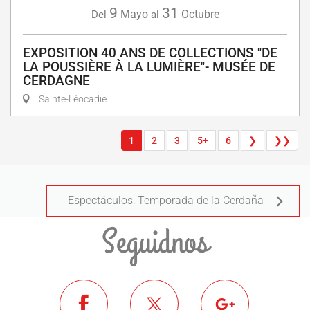
9
31
Mayo
Octubre
Del
al
EXPOSITION 40 ANS DE COLLECTIONS "DE
LA POUSSIÈRE À LA LUMIÈRE"- MUSÉE DE
CERDAGNE
Sainte-Léocadie
1
2
3
5+
6
❯
❯❯
Espectáculos: Temporada de la Cerdaña
Seguidnos