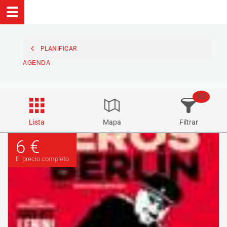
PLANIFICAR
AGENDA
68
Lista
Mapa
Filtrar
6 €
El precio completo