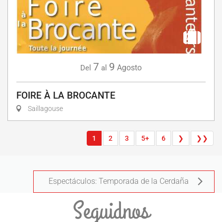
7
9
Agosto
Del
al
FOIRE À LA BROCANTE
Saillagouse
1
2
3
5+
6
❯
❯❯
Espectáculos: Temporada de la Cerdaña
Seguidnos