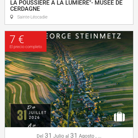
LA POUSSIÈRE À LA LUMIÈRE"- MUSÉE DE
CERDAGNE
Sainte-Léocadie
7 €
El precio completo
31
31
Julio
Agosto
,
...
Del
al