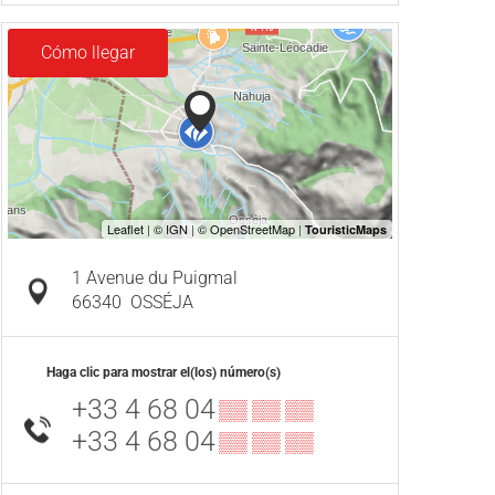
Cómo llegar
1 Avenue du Puigmal
66340
OSSÉJA
Haga clic para mostrar el(los) número(s)
+33 4 68 04
▒▒ ▒▒ ▒▒
+33 4 68 04
▒▒ ▒▒ ▒▒