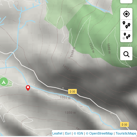
Leaflet
|
Esri
|
© IGN
|
© OpenStreetMap
|
TouristicMaps