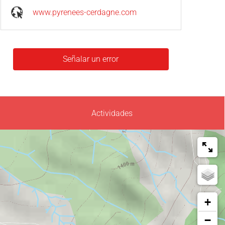
www.pyrenees-cerdagne.com
Señalar un error
Actividades
+
−