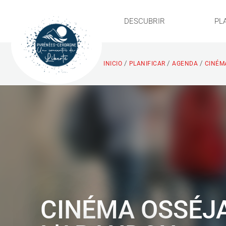
DESCUBRIR
PL
/
/
/
INICIO
PLANIFICAR
AGENDA
CINÉMA
CINÉMA OSSÉJA