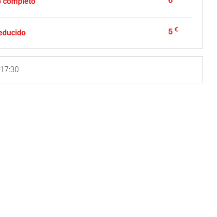
6
o completo
€
5
reducido
 17:30