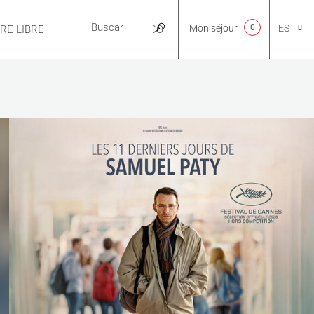
Mon séjour
0
ES
IRE LIBRE
PRÁCTICO
CA
NL
EN
FR