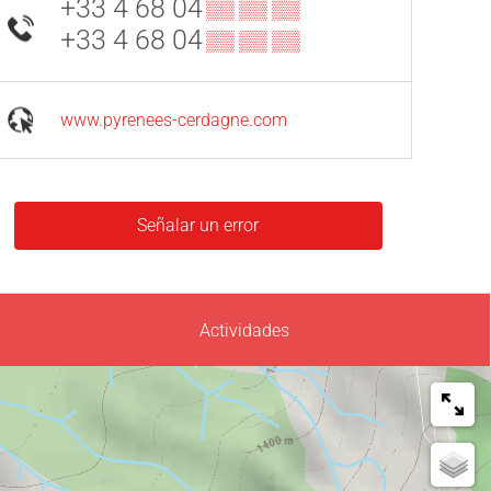
+33 4 68 04
▒▒ ▒▒ ▒▒
+33 4 68 04
▒▒ ▒▒ ▒▒
www.pyrenees-cerdagne.com
Señalar un error
Actividades