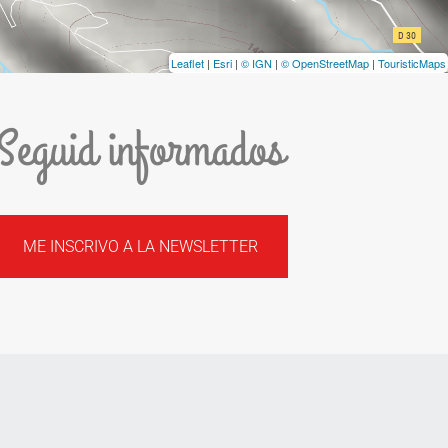
Leaflet
|
Esri
|
© IGN
|
© OpenStreetMap
|
TouristicMaps
Seguid informados
ME INSCRIVO A LA NEWSLETTER