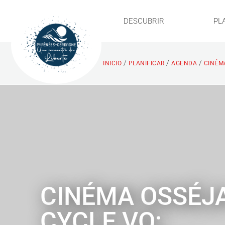
DESCUBRIR
PL
/
/
/
INICIO
PLANIFICAR
AGENDA
CINÉMA
CINÉMA OSSÉJA
CYCLE VO: