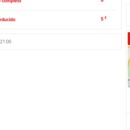
6
o completo
€
5
reducido
 21:00