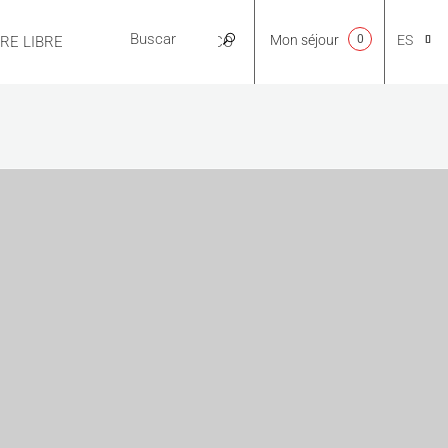
Mon séjour
0
ES
IRE LIBRE
PRÁCTICO
CA
NL
EN
FR