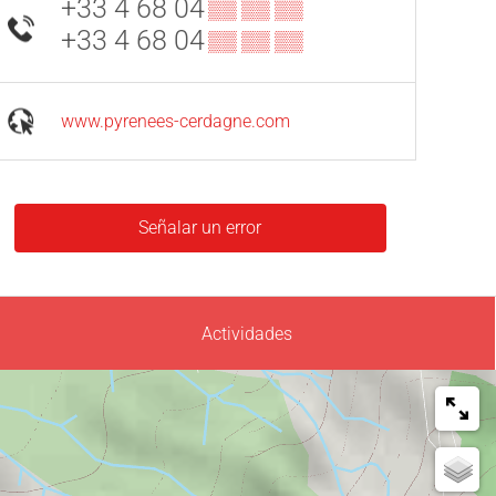
+33 4 68 04
▒▒ ▒▒ ▒▒
+33 4 68 04
▒▒ ▒▒ ▒▒
www.pyrenees-cerdagne.com
Señalar un error
Actividades