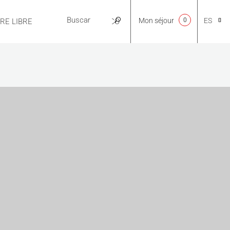
Mon séjour
0
ES
IRE LIBRE
PRÁCTICO
CA
NL
EN
FR