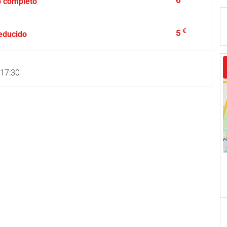
6
o completo
€
5
reducido
 17:30