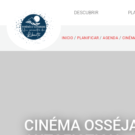
DESCUBRIR
PL
/
/
/
INICIO
PLANIFICAR
AGENDA
CINÉMA
CINÉMA OSSÉJA