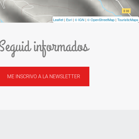
Leaflet
|
Esri
|
© IGN
|
© OpenStreetMap
|
TouristicMaps
Seguid informados
ME INSCRIVO A LA NEWSLETTER