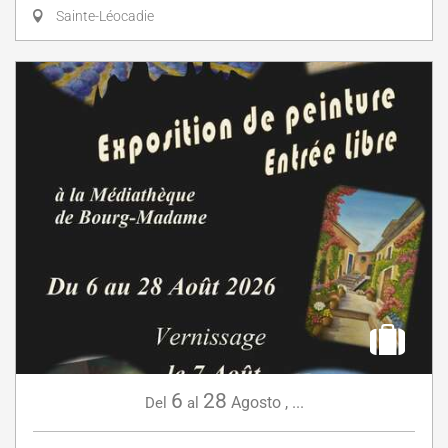
Sainte-Léocadie
6
28
Agosto
,
...
Del
al