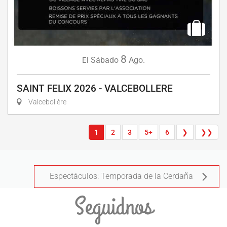
8
Sábado
Ago.
El
SAINT FELIX 2026 - VALCEBOLLERE
Valcebollère
1
2
3
5+
6
❯
❯❯
Espectáculos: Temporada de la Cerdaña
Seguidnos