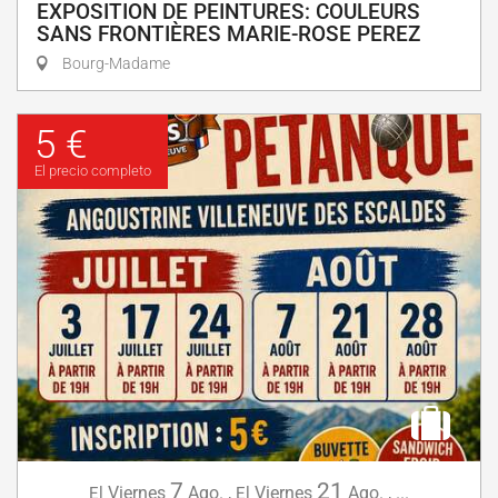
EXPOSITION DE PEINTURES: COULEURS
SANS FRONTIÈRES MARIE-ROSE PEREZ
Bourg-Madame
5 €
El precio completo
7
21
Viernes
Ago.
,
Viernes
Ago.
,
...
El
El