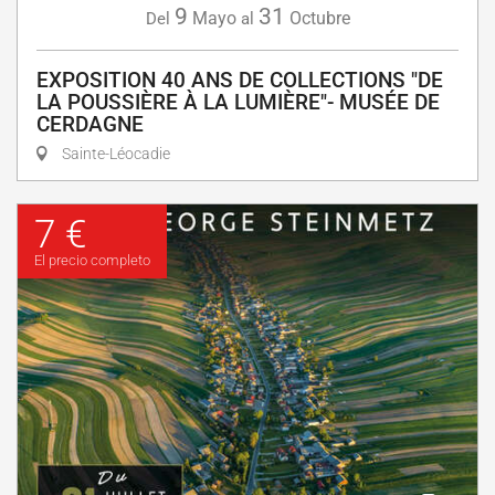
9
31
Mayo
Octubre
Del
al
EXPOSITION 40 ANS DE COLLECTIONS "DE
LA POUSSIÈRE À LA LUMIÈRE"- MUSÉE DE
CERDAGNE
Sainte-Léocadie
7 €
El precio completo