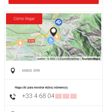
Cómo llegar
66800
ERR
Haga clic para mostrar el(los) número(s)
+33 4 68 04
▒▒ ▒▒ ▒▒