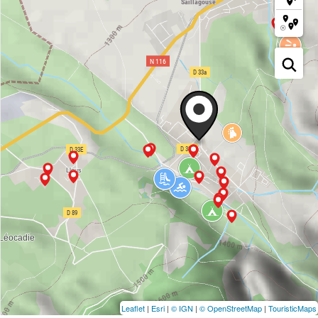
Leaflet
|
Esri
|
© IGN
|
© OpenStreetMap
|
TouristicMaps