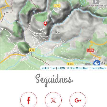
Leaflet
|
Esri
|
© IGN
|
© OpenStreetMap
|
TouristicMaps
Seguidnos