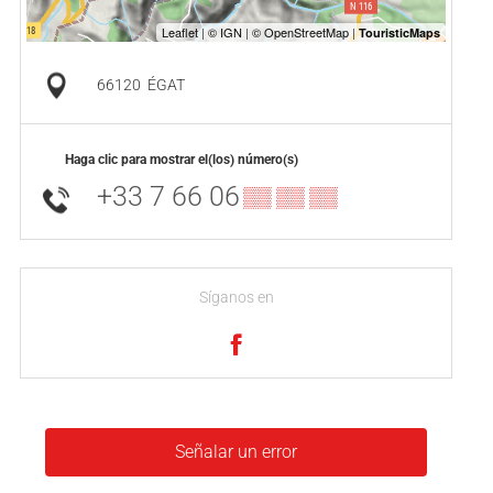
66120
ÉGAT
Haga clic para mostrar el(los) número(s)
+33 7 66 06
▒▒ ▒▒ ▒▒
Síganos en
Señalar un error