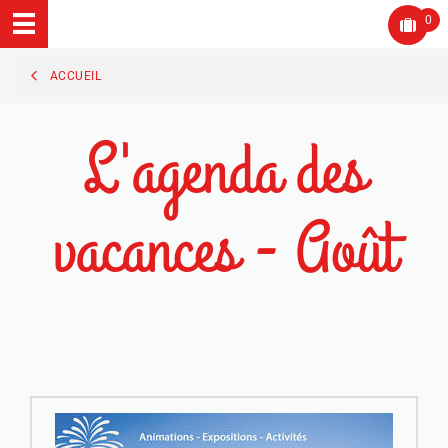
0
ACCUEIL
L'agenda des
vacances - Août