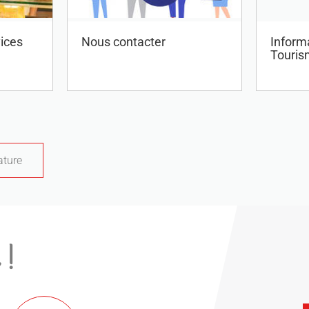
ices
Nous contacter
Informa
Touris
ature
 !