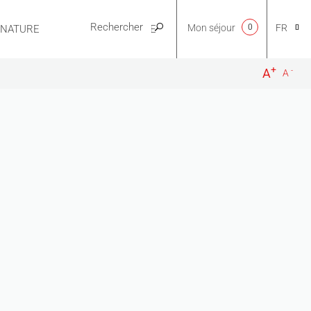
Mon séjour
0
FR
E NATURE
PRATIQUE
+
-
A
A
CA
NL
EN
ES