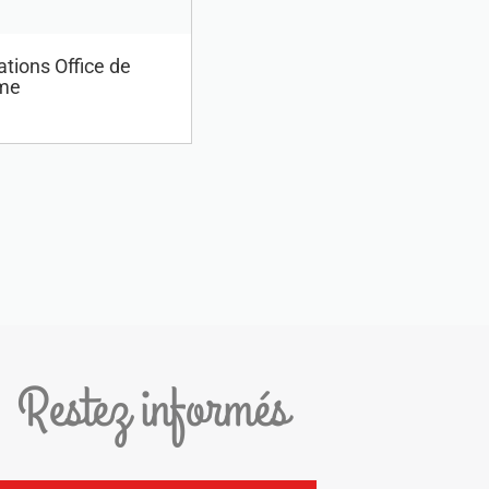
tions Office de
me
Restez informés