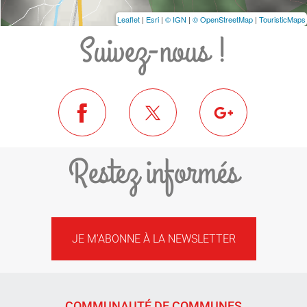
Leaflet
|
Esri
|
© IGN
|
© OpenStreetMap
|
TouristicMaps
Suivez-nous !
Restez informés
JE M'ABONNE À LA NEWSLETTER
COMMUNAUTÉ DE COMMUNES