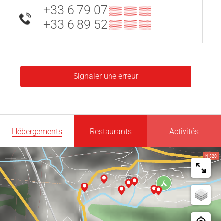
+33 6 79 07
▒▒ ▒▒ ▒▒
+33 6 89 52
▒▒ ▒▒ ▒▒
Signaler une erreur
Hébergements
Restaurants
Activités