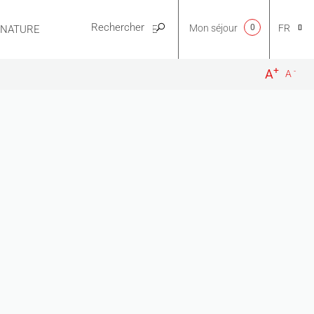
Mon séjour
0
FR
E NATURE
PRATIQUE
+
-
A
A
CA
NL
EN
ES