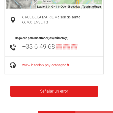
6 RUE DE LA MAIRIE Maison de santé
66760
ENVEITG
Haga clic para mostrar el(los) número(s)
+33 6 49 68
▒▒ ▒▒ ▒▒
www.lescolan-psy-cerdagne.fr
Señalar un error