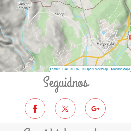
Leaflet
|
Esri
|
© IGN
|
© OpenStreetMap
|
TouristicMaps
Seguidnos