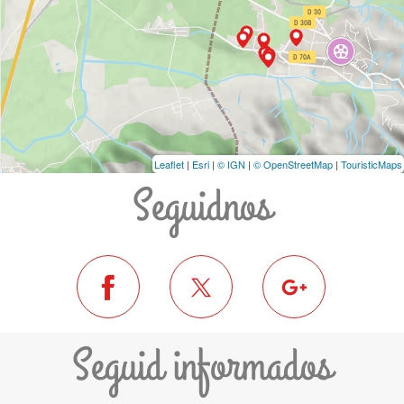
Leaflet
|
Esri
|
© IGN
|
© OpenStreetMap
|
TouristicMaps
Seguidnos
Seguid informados