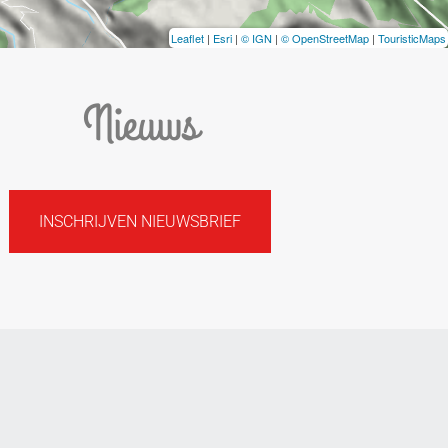
Leaflet
|
Esri
|
© IGN
|
© OpenStreetMap
|
TouristicMaps
Nieuws
INSCHRIJVEN NIEUWSBRIEF