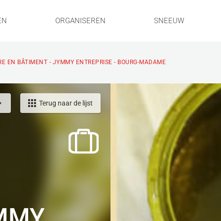
EN
ORGANISEREN
SNEEUW
RE EN BÂTIMENT - JYMMY ENTREPRISE - BOURG-MADAME
Terug naar de lijst
YMMY