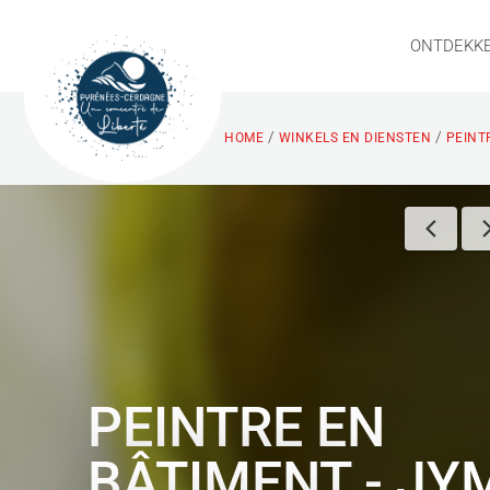
ONTDEKK
/
/
HOME
WINKELS EN DIENSTEN
PEINT
PEINTRE EN
BÂTIMENT - J