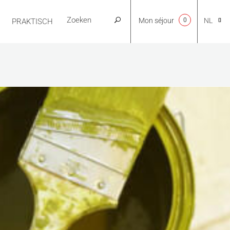
Mon séjour
0
NL
PRAKTISCH
CA
EN
FR
ES