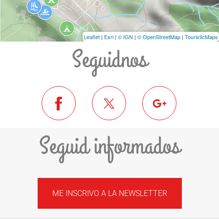
Leaflet
|
Esri
|
© IGN
|
© OpenStreetMap
|
TouristicMaps
Seguidnos
Seguid informados
ME INSCRIVO A LA NEWSLETTER