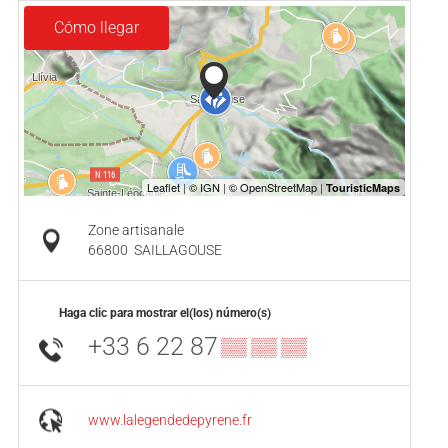
Cómo llegar
Zone artisanale
66800
SAILLAGOUSE
Haga clic para mostrar el(los) número(s)
+33 6 22 87
▒▒ ▒▒ ▒▒
www.lalegendedepyrene.fr