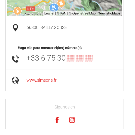
66800
SAILLAGOUSE
Haga clic para mostrar el(los) número(s)
+33 6 75 30
▒▒ ▒▒ ▒▒
www.simeone.fr
Síganos en