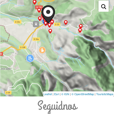
Leaflet
|
Esri
|
© IGN
|
© OpenStreetMap
|
TouristicMaps
Seguidnos