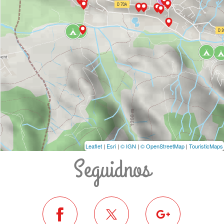
Leaflet
|
Esri
|
© IGN
|
© OpenStreetMap
|
TouristicMaps
Seguidnos