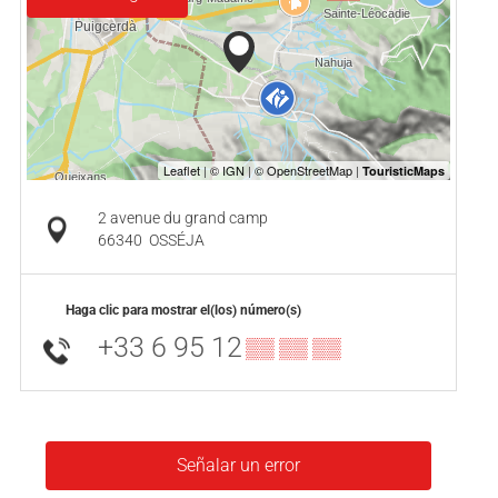
2 avenue du grand camp
66340
OSSÉJA
Haga clic para mostrar el(los) número(s)
+33 6 95 12
▒▒ ▒▒ ▒▒
Señalar un error