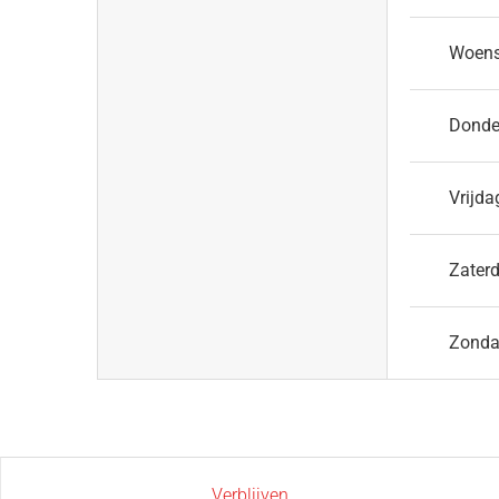
Woen
Donde
Vrijda
Zater
Zond
Verblijven