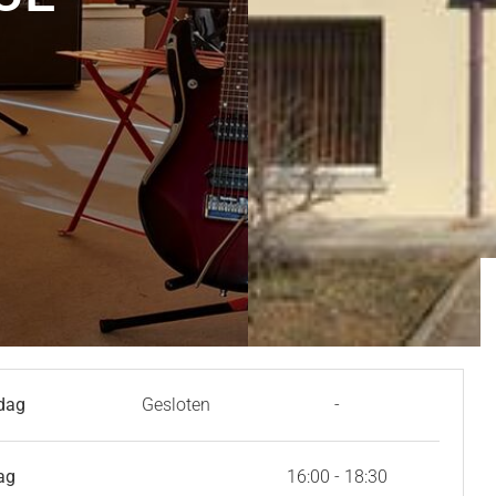
dag
Gesloten
-
ag
16:00 - 18:30