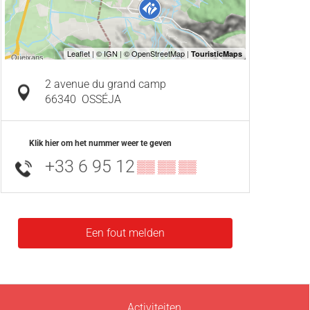
2 avenue du grand camp
66340
OSSÉJA
Klik hier om het nummer weer te geven
+33 6 95 12
▒▒ ▒▒ ▒▒
Een fout melden
Activiteiten