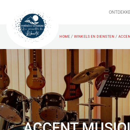
ONTDEKK
/
/
HOME
WINKELS EN DIENSTEN
ACCEN
ACCENT MUSIQ