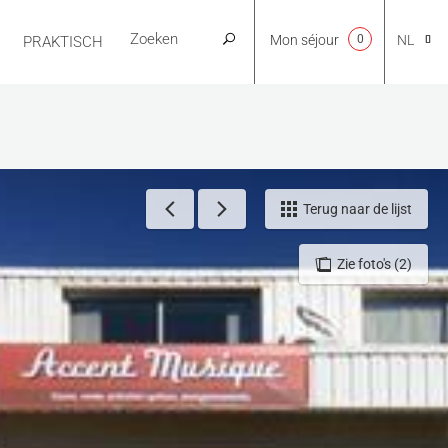
Mon séjour
0
NL
PRAKTISCH
CA
EN
Terug naar de lijst
Zie foto's (2)
FR
ES