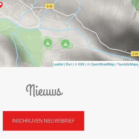
Leaflet
|
Esri
|
© IGN
|
© OpenStreetMap
|
TouristicMaps
Nieuws
INSCHRIJVEN NIEUWSBRIEF