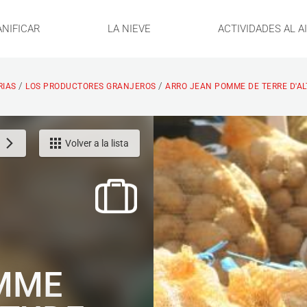
ANIFICAR
LA NIEVE
ACTIVIDADES AL A
/
/
RIAS
LOS PRODUCTORES GRANJEROS
ARRO JEAN POMME DE TERRE D'AL
Volver a la lista
MME