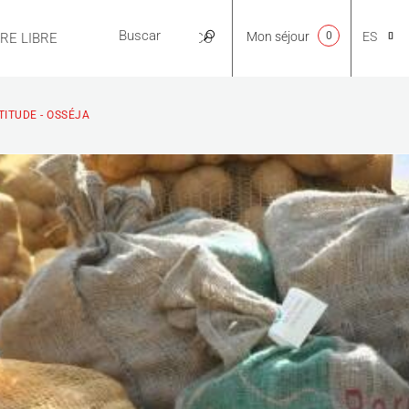
Mon séjour
0
ES
IRE LIBRE
PRÁCTICO
CA
TITUDE - OSSÉJA
NL
EN
FR