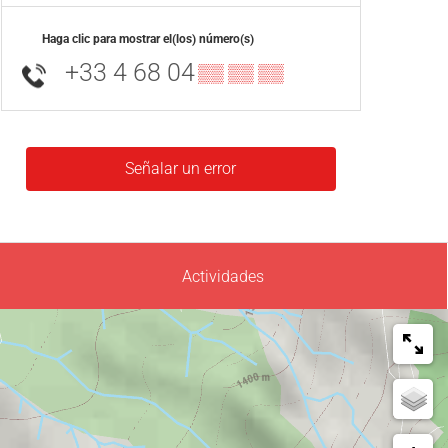
Haga clic para mostrar el(los) número(s)
+33 4 68 04
▒▒ ▒▒ ▒▒
Señalar un error
Actividades