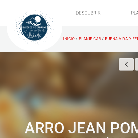
DESCUBRIR
PL
/
/
INICIO
PLANIFICAR
BUENA VIDA Y FE
ARRO JEAN PO