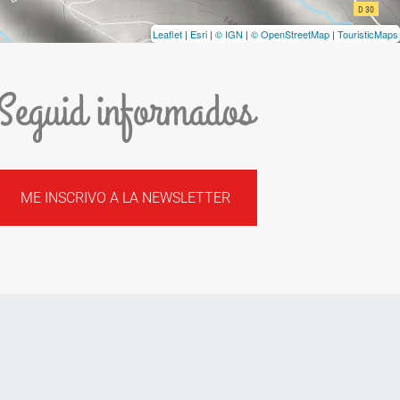
Leaflet
|
Esri
|
© IGN
|
© OpenStreetMap
|
TouristicMaps
Seguid informados
ME INSCRIVO A LA NEWSLETTER