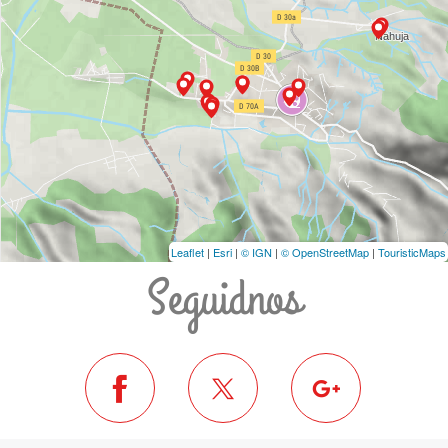
Leaflet
|
Esri
|
© IGN
|
© OpenStreetMap
|
TouristicMaps
Seguidnos