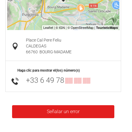
Place Cal Pere Feliu
CALDEGAS
66760
BOURG-MADAME
Haga clic para mostrar el(los) número(s)
+33 6 49 78
▒▒ ▒▒ ▒▒
Señalar un error