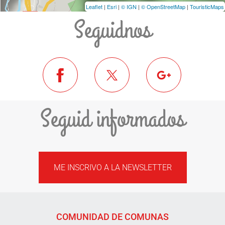
Leaflet
|
Esri
|
© IGN
|
© OpenStreetMap
|
TouristicMaps
Seguidnos
Seguid informados
ME INSCRIVO A LA NEWSLETTER
COMUNIDAD DE COMUNAS