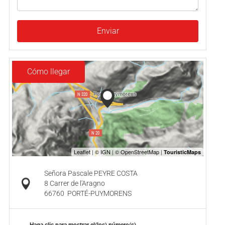
Enviar
Cómo llegar
Señora Pascale PEYRE COSTA
8 Carrer de l'Aragno
66760
PORTÉ-PUYMORENS
Haga clic para mostrar el(los) número(s)